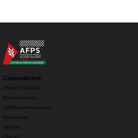
L’association
Charte et statuts
Nos partenaires
Lettre ouverte aux élus
Faire un don
Adhérez
Contact