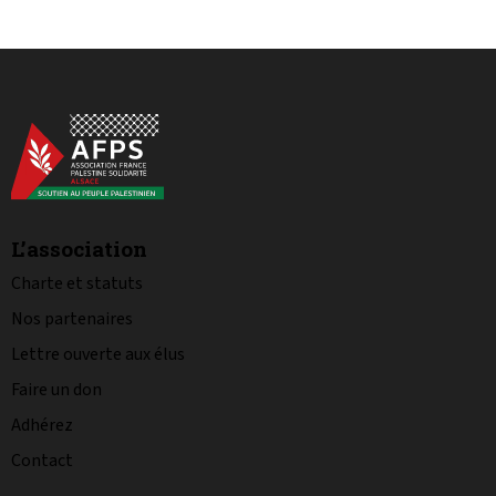
L’association
Charte et statuts
Nos partenaires
Lettre ouverte aux élus
Faire un don
Adhérez
Contact