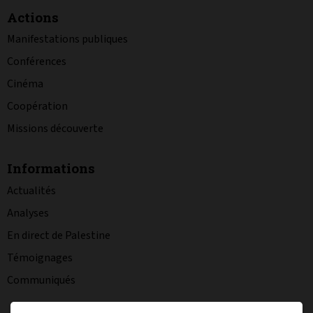
Actions
Manifestations publiques
Conférences
Cinéma
Coopération
Missions découverte
Informations
Actualités
Analyses
En direct de Palestine
Témoignages
Communiqués