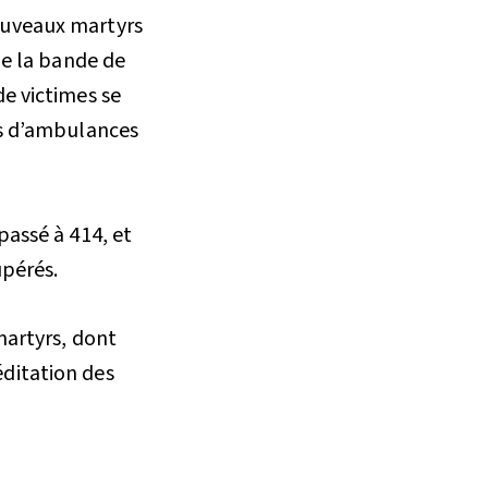
ouveaux martyrs
de la bande de
e victimes se
es d’ambulances
passé à 414, et
upérés.
martyrs, dont
ditation des