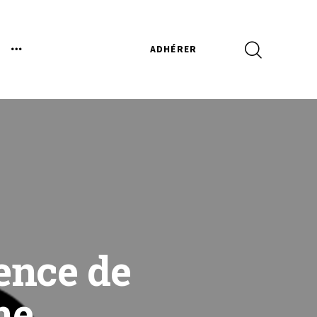
ADHÉRER
gence de
ne