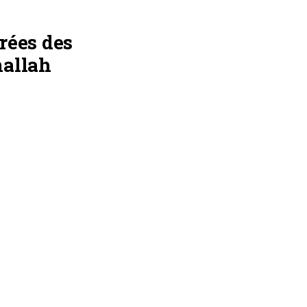
trées des
mallah