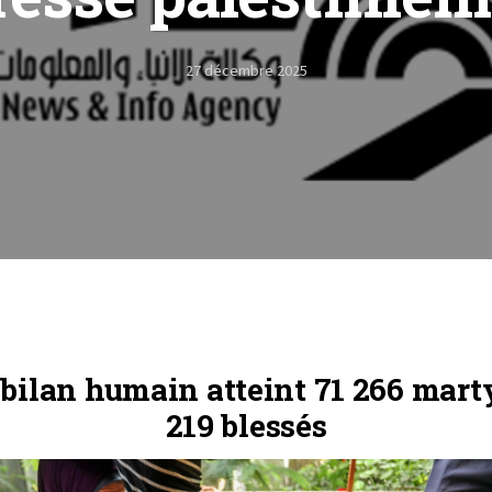
27 décembre 2025
e bilan humain atteint 71 266 marty
219 blessés