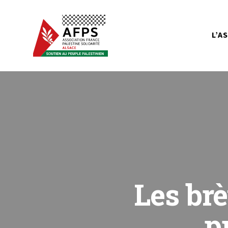
L’A
Les brè
p