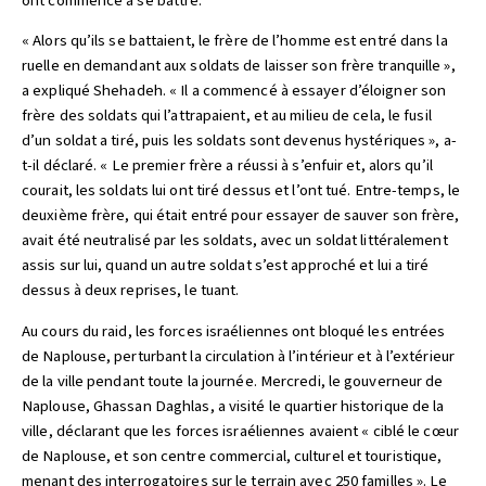
ont commencé à se battre.
« Alors qu’ils se battaient, le frère de l’homme est entré dans la
ruelle en demandant aux soldats de laisser son frère tranquille »,
a expliqué Shehadeh. « Il a commencé à essayer d’éloigner son
frère des soldats qui l’attrapaient, et au milieu de cela, le fusil
d’un soldat a tiré, puis les soldats sont devenus hystériques », a-
t-il déclaré. « Le premier frère a réussi à s’enfuir et, alors qu’il
courait, les soldats lui ont tiré dessus et l’ont tué. Entre-temps, le
deuxième frère, qui était entré pour essayer de sauver son frère,
avait été neutralisé par les soldats, avec un soldat littéralement
assis sur lui, quand un autre soldat s’est approché et lui a tiré
dessus à deux reprises, le tuant.
Au cours du raid, les forces israéliennes ont bloqué les entrées
de Naplouse, perturbant la circulation à l’intérieur et à l’extérieur
de la ville pendant toute la journée. Mercredi, le gouverneur de
Naplouse, Ghassan Daghlas, a visité le quartier historique de la
ville, déclarant que les forces israéliennes avaient « ciblé le cœur
de Naplouse, et son centre commercial, culturel et touristique,
menant des interrogatoires sur le terrain avec 250 familles ». Le