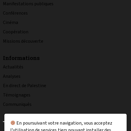
Manifestations publiques
Conférences
Cinéma
Coopération
Missions découverte
Informations
Actualités
Analyses
En direct de Palestine
Témoignages
Communiqués
En poursuivant votre navigation, vous acceptez
l’utilisation de services tiers pouvant installer des
La charte graphique
Mentions légales