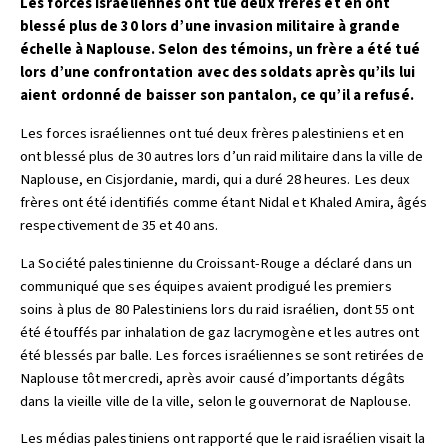
Les forces israéliennes ont tué deux frères et en ont
blessé plus de 30 lors d’une invasion militaire à grande
échelle à Naplouse. Selon des témoins, un frère a été tué
lors d’une confrontation avec des soldats après qu’ils lui
aient ordonné de baisser son pantalon, ce qu’il a refusé.
Les forces israéliennes ont tué deux frères palestiniens et en
ont blessé plus de 30 autres lors d’un raid militaire dans la ville de
Naplouse, en Cisjordanie, mardi, qui a duré 28 heures. Les deux
frères ont été identifiés comme étant Nidal et Khaled Amira, âgés
respectivement de 35 et 40 ans.
La Société palestinienne du Croissant-Rouge a déclaré dans un
communiqué que ses équipes avaient prodigué les premiers
soins à plus de 80 Palestiniens lors du raid israélien, dont 55 ont
été étouffés par inhalation de gaz lacrymogène et les autres ont
été blessés par balle. Les forces israéliennes se sont retirées de
Naplouse tôt mercredi, après avoir causé d’importants dégâts
dans la vieille ville de la ville, selon le gouvernorat de Naplouse.
Les médias palestiniens ont rapporté que le raid israélien visait la