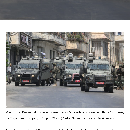
Photo titre : Des soldats israéliens visent lors d’un raid dans la vieille ville de Naplouse,
en Cisjordanie occupée, le 10 juin 2025. (Photo : Mohammed Nasser/APA Images)