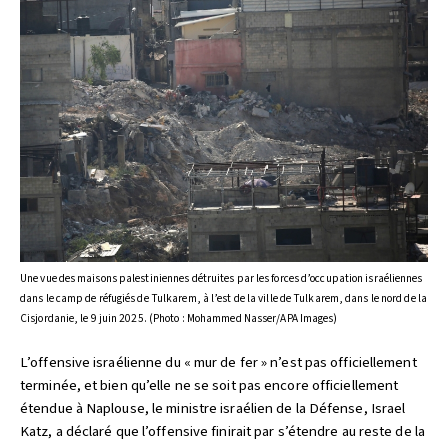
Une vue des maisons palestiniennes détruites par les forces d’occupation israéliennes
dans le camp de réfugiés de Tulkarem, à l’est de la ville de Tulkarem, dans le nord de la
Cisjordanie, le 9 juin 2025. (Photo : Mohammed Nasser/APA Images)
L’offensive israélienne du « mur de fer » n’est pas officiellement
terminée, et bien qu’elle ne se soit pas encore officiellement
étendue à Naplouse, le ministre israélien de la Défense, Israel
Katz, a déclaré que l’offensive finirait par s’étendre au reste de la