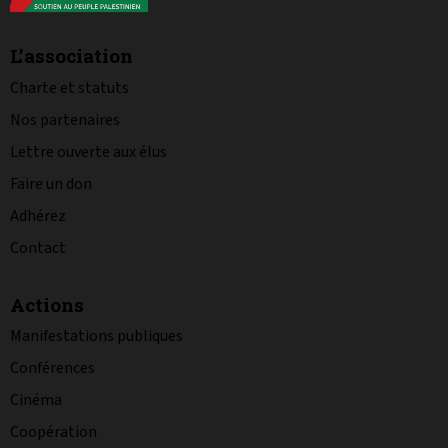
L’association
Charte et statuts
Nos partenaires
Lettre ouverte aux élus
Faire un don
Adhérez
Contact
Actions
Manifestations publiques
Conférences
Cinéma
Coopération