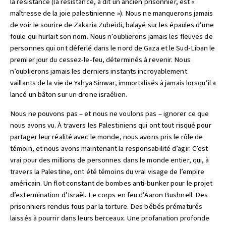
la résistance (la résistance, a dit un ancien prisonnier, est «
maîtresse de la joie palestinienne »). Nous ne manquerons jamais
de voir le sourire de Zakaria Zubeidi, balayé sur les épaules d’une
foule qui hurlait son nom. Nous n’oublierons jamais les fleuves de
personnes qui ont déferlé dans le nord de Gaza et le Sud-Liban le
premier jour du cessez-le-feu, déterminés à revenir. Nous
n’oublierons jamais les derniers instants incroyablement
vaillants de la vie de Yahya Sinwar, immortalisés à jamais lorsqu’il a
lancé un bâton sur un drone israélien.
Nous ne pouvons pas – et nous ne voulons pas – ignorer ce que
nous avons vu. À travers les Palestiniens qui ont tout risqué pour
partager leur réalité avec le monde, nous avons pris le rôle de
témoin, et nous avons maintenant la responsabilité d’agir. C’est
vrai pour des millions de personnes dans le monde entier, qui, à
travers la Palestine, ont été témoins du vrai visage de l’empire
américain. Un flot constant de bombes anti-bunker pour le projet
d’extermination d’Israël. Le corps en feu d’Aaron Bushnell. Des
prisonniers rendus fous par la torture. Des bébés prématurés
laissés à pourrir dans leurs berceaux. Une profanation profonde