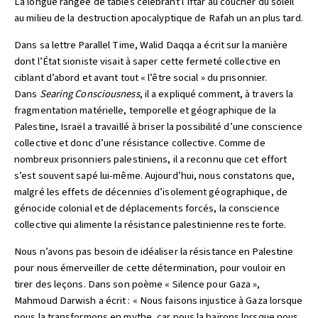
La longue rangée de tables célébrant l’Iftar au coucher du soleil
au milieu de la destruction apocalyptique de Rafah un an plus tard.
Dans sa lettre Parallel Time, Walid Daqqa a écrit sur la manière
dont l’État sioniste visait à saper cette fermeté collective en
ciblant d’abord et avant tout « l’être social » du prisonnier.
Dans
Searing Consciousness
, il a expliqué comment, à travers la
fragmentation matérielle, temporelle et géographique de la
Palestine, Israël a travaillé à briser la possibilité d’une conscience
collective et donc d’une résistance collective. Comme de
nombreux prisonniers palestiniens, il a reconnu que cet effort
s’est souvent sapé lui-même. Aujourd’hui, nous constatons que,
malgré les effets de décennies d’isolement géographique, de
génocide colonial et de déplacements forcés, la conscience
collective qui alimente la résistance palestinienne reste forte.
Nous n’avons pas besoin de idéaliser la résistance en Palestine
pour nous émerveiller de cette détermination, pour vouloir en
tirer des leçons. Dans son poème « Silence pour Gaza »,
Mahmoud Darwish a écrit : « Nous faisons injustice à Gaza lorsque
nous la transformons en mythe, car nous la haïrons lorsque nous