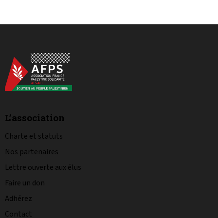
L’association
Charte et statuts
Nos partenaires
Lettre ouverte aux élus
Faire un don
Adhérez
Contact