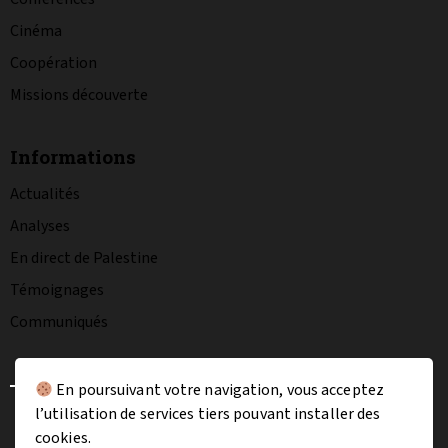
Cinéma
Coopération
Missions découverte
Informations
Actualités
Analyses
En direct de Palestine
Témoignages
Communiqués
En poursuivant votre navigation, vous acceptez
l’utilisation de services tiers pouvant installer des
La charte graphique
Mentions légales
cookies.