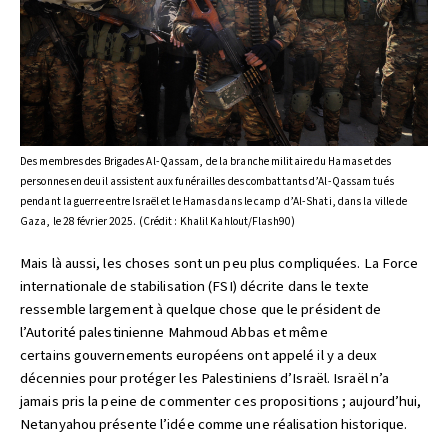
Des membres des Brigades Al-Qassam, de la branche militaire du Hamas et des
personnes en deuil assistent aux funérailles des combattants d’Al-Qassam tués
pendant la guerre entre Israël et le Hamas dans le camp d’Al-Shati, dans la ville de
Gaza, le 28 février 2025. (Crédit : Khalil Kahlout/Flash90)
Mais là aussi, les choses sont un peu plus compliquées. La Force
internationale de stabilisation (FSI) décrite dans le texte
ressemble largement à quelque chose que le président de
l’Autorité palestinienne Mahmoud Abbas et même
certains gouvernements européens ont appelé il y a deux
décennies pour protéger les Palestiniens d’Israël. Israël n’a
jamais pris la peine de commenter ces propositions ; aujourd’hui,
Netanyahou présente l’idée comme une réalisation historique.