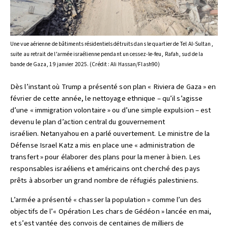
Une vue aérienne de bâtiments résidentiels détruits dans le quartier de Tel Al-Sultan,
suite au retrait de l’armée israélienne pendant un cessez-le-feu, Rafah, sud de la
bande de Gaza, 19 janvier 2025. (Crédit : Ali Hassan/Flash90)
Dès l’instant où Trump a présenté son plan « Riviera de Gaza » en
février de cette année, le nettoyage ethnique – qu’il s’agisse
d’une « immigration volontaire » ou d’une simple expulsion – est
devenu le plan d’action central du gouvernement
israélien. Netanyahou en a parlé ouvertement. Le ministre de la
Défense Israel Katz a mis en place une « administration de
transfert » pour élaborer des plans pour la mener à bien. Les
responsables israéliens et américains ont cherché des pays
prêts à absorber un grand nombre de réfugiés palestiniens.
L’armée a présenté « chasser la population » comme l’un des
objectifs de l’« Opération Les chars de Gédéon » lancée en mai,
et s’est vantée des convois de centaines de milliers de