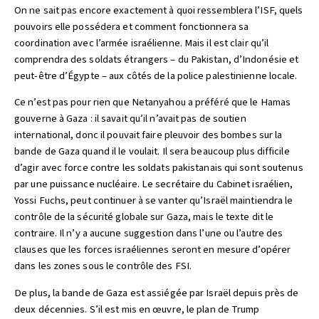
On ne sait pas encore exactement à quoi ressemblera l’ISF, quels
pouvoirs elle possédera et comment fonctionnera sa
coordination avec l’armée israélienne. Mais il est clair qu’il
comprendra des soldats étrangers – du Pakistan, d’Indonésie et
peut-être d’Égypte – aux côtés de la police palestinienne locale.
Ce n’est pas pour rien que Netanyahou a préféré que le Hamas
gouverne à Gaza : il savait qu’il n’avait pas de soutien
international, donc il pouvait faire pleuvoir des bombes sur la
bande de Gaza quand il le voulait. Il sera beaucoup plus difficile
d’agir avec force contre les soldats pakistanais qui sont soutenus
par une puissance nucléaire. Le secrétaire du Cabinet israélien,
Yossi Fuchs, peut continuer à se vanter qu’Israël maintiendra le
contrôle de la sécurité globale sur Gaza, mais le texte dit le
contraire. Il n’y a aucune suggestion dans l’une ou l’autre des
clauses que les forces israéliennes seront en mesure d’opérer
dans les zones sous le contrôle des FSI.
De plus, la bande de Gaza est assiégée par Israël depuis près de
deux décennies. S’il est mis en œuvre, le plan de Trump