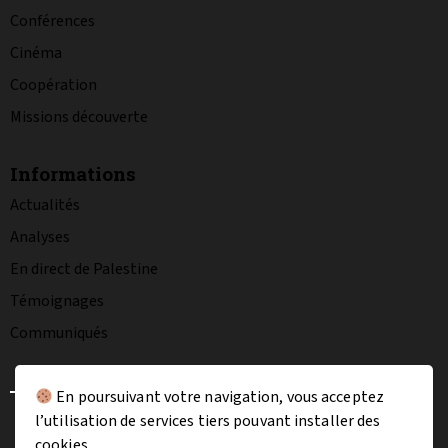
Conférences
Cinéma
Coopération
Missions découverte
Informations
Actualités
Analyses
En direct de Palestine
Témoignages
Communiqués
En poursuivant votre navigation, vous acceptez
l’utilisation de services tiers pouvant installer des
La charte graphique
Mentions légales
cookies.