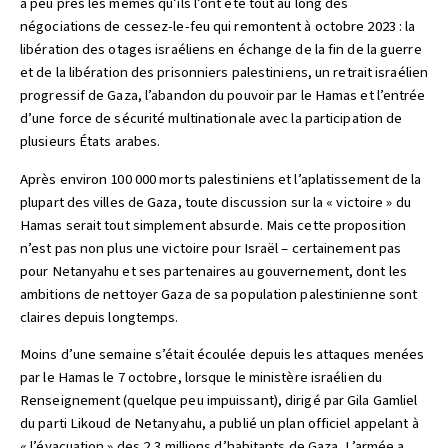
à peu près les mêmes qu’ils l’ont été tout au long des
négociations de cessez-le-feu qui remontent à octobre 2023 : la
libération des otages israéliens en échange de la fin de la guerre
et de la libération des prisonniers palestiniens, un retrait israélien
progressif de Gaza, l’abandon du pouvoir par le Hamas et l’entrée
d’une force de sécurité multinationale avec la participation de
plusieurs États arabes.
Après environ 100 000 morts palestiniens et l’aplatissement de la
plupart des villes de Gaza, toute discussion sur la « victoire » du
Hamas serait tout simplement absurde. Mais cette proposition
n’est pas non plus une victoire pour Israël – certainement pas
pour Netanyahu et ses partenaires au gouvernement, dont les
ambitions de nettoyer Gaza de sa population palestinienne sont
claires depuis longtemps.
Moins d’une semaine s’était écoulée depuis les attaques menées
par le Hamas le 7 octobre, lorsque le ministère israélien du
Renseignement (quelque peu impuissant), dirigé par Gila Gamliel
du parti Likoud de Netanyahu, a publié un plan officiel appelant à
« l’évacuation » des 2,3 millions d’habitants de Gaza. L’armée a