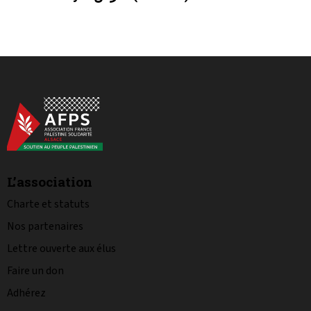
L’association
Charte et statuts
Nos partenaires
Lettre ouverte aux élus
Faire un don
Adhérez